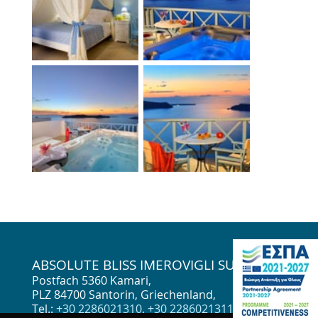
ABSOLUTE BLISS IMEROVIGLI SUITES
Postfach 5360 Kamari,
PLZ 84700 Santorin, Griechenland
,
Τel.:
+30 2286021310
,
+30 2286021311
,