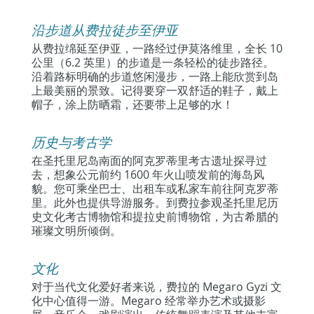
沿步道从费拉徒步至伊亚
从费拉绵延至伊亚，一路经过伊莫洛维里，全长 10
公里（6.2 英里）的步道是一条轻松的徒步路径。
沿着路标明确的步道悠闲漫步，一路上能欣赏到岛
上最美丽的景致。记得要穿一双舒适的鞋子，戴上
帽子，涂上防晒霜，还要带上足够的水！
历史与考古学
在圣托里尼岛南面的阿克罗蒂里考古遗址探寻过
去，想象公元前约 1600 年火山喷发前的海岛风
貌。您可乘坐巴士、出租车或私家车前往阿克罗蒂
里。此外也提供导游服务。到费拉参观圣托里尼历
史文化考古博物馆和提拉史前博物馆，为古希腊的
璀璨文明所倾倒。
文化
对于当代文化爱好者来说，费拉的 Megaro Gyzi 文
化中心值得一游。Megaro 经常举办艺术或摄影