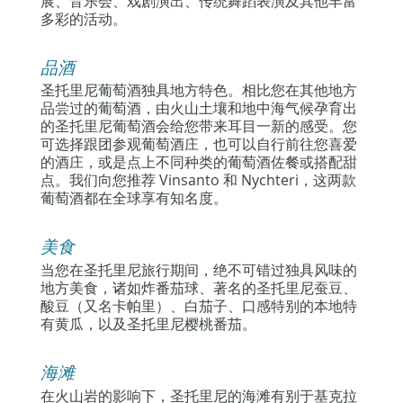
展、音乐会、戏剧演出、传统舞蹈表演及其他丰富
多彩的活动。
品酒
圣托里尼葡萄酒独具地方特色。相比您在其他地方
品尝过的葡萄酒，由火山土壤和地中海气候孕育出
的圣托里尼葡萄酒会给您带来耳目一新的感受。您
可选择跟团参观葡萄酒庄，也可以自行前往您喜爱
的酒庄，或是点上不同种类的葡萄酒佐餐或搭配甜
点。我们向您推荐 Vinsanto 和 Nychteri，这两款
葡萄酒都在全球享有知名度。
美食
当您在圣托里尼旅行期间，绝不可错过独具风味的
地方美食，诸如炸番茄球、著名的圣托里尼蚕豆、
酸豆（又名卡帕里）、白茄子、口感特别的本地特
有黄瓜，以及圣托里尼樱桃番茄。
海滩
在火山岩的影响下，圣托里尼的海滩有别于基克拉