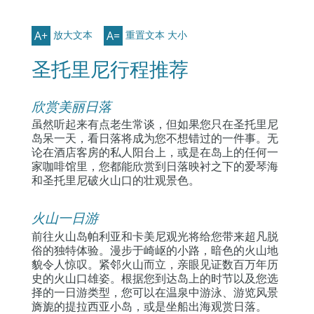
A+
A=
放大文本
重置文本 大小
圣托里尼行程推荐
欣赏美丽日落
虽然听起来有点老生常谈，但如果您只在圣托里尼
岛呆一天，看日落将成为您不想错过的一件事。无
论在酒店客房的私人阳台上，或是在岛上的任何一
家咖啡馆里，您都能欣赏到日落映衬之下的爱琴海
和圣托里尼破火山口的壮观景色。
火山一日游
前往火山岛帕利亚和卡美尼观光将给您带来超凡脱
俗的独特体验。漫步于崎岖的小路，暗色的火山地
貌令人惊叹。紧邻火山而立，亲眼见证数百万年历
史的火山口雄姿。根据您到达岛上的时节以及您选
择的一日游类型，您可以在温泉中游泳、游览风景
旖旎的提拉西亚小岛，或是坐船出海观赏日落。